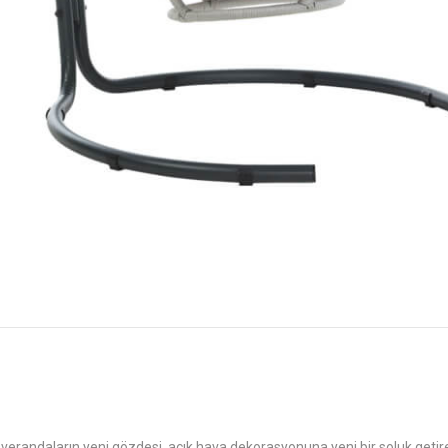
verandaların yeni gözdesi, açık hava dekorasyonuna yeni bir soluk getire