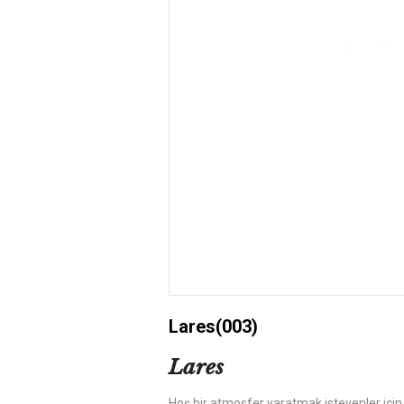
Lares(003)
Lares
Hoş bir atmosfer yaratmak isteyenler için 