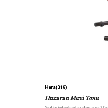
Hera(019)
Huzurun Mavi Tonu
Yazlığın tadı salıncaksız çıkmıyor mu? Sal