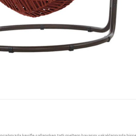
ıncağınızda keyifle sallanırken tatlı meltem havasını şakaklarınızda hiss