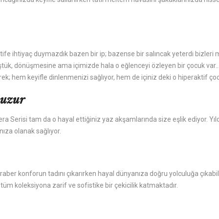
fe ihtiyaç duymazdık bazen bir ip; bazense bir salıncak yeterdi bizleri m
tük, dönüşmesine ama içimizde hala o eğlenceyi özleyen bir çocuk var..
rek; hem keyifle dinlenmenizi sağlıyor, hem de içiniz deki o hiperaktif ço
huzur
era Serisi tam da o hayal ettiğiniz yaz akşamlarında size eşlik ediyor. Yı
nıza olanak sağlıyor.
eraber konforun tadını çıkarırken hayal dünyanıza doğru yolculuğa çıkabi
e tüm koleksiyona zarif ve sofistike bir çekicilik katmaktadır.